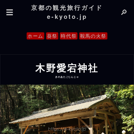
京都の観光旅行ガイド
☰
🔎
e-kyoto.jp
ホーム
葵祭
時代祭
鞍馬の火祭
木野愛宕神社
きのあたごじんじゃ