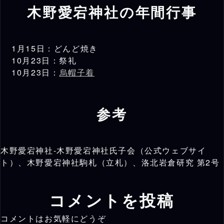
木野愛宕神社の年間行事
嵯峨の天龍寺辺りに住んでいた土器
1572年
氏一族が良質な粘土を求めてこの辺
（元亀3年）
りに移り住む。
1月15日：どんど焼き
1592年～
10月23日：祭礼
土器氏一族が嵯峨の野々宮神社と愛
1596年頃
10月23日：
烏帽子着
宕神社から勧請した。
（文禄年間）
毎年9月20日の亥の刻（21時～23
参考
1873年
時頃）に行われていた祭礼が、この
年から10月23日の夜に変更され
（明治6年）
た。
木野愛宕神社-木野愛宕神社氏子会（公式ウェブサイ
ト）、木野愛宕神社駒札（立札）、洛北岩倉研究 第2号
2020年
皇大神宮が修復された。
（令和2年）
コメントを投稿
コメントはお気軽にどうぞ