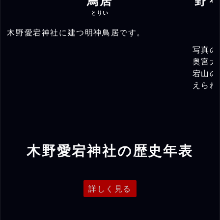
鳥居
野
とりい
木野愛宕神社に建つ明神鳥居です。
写真の
奥宮太
宕山の
えられ
木野愛宕神社の歴史年表
詳しく見る